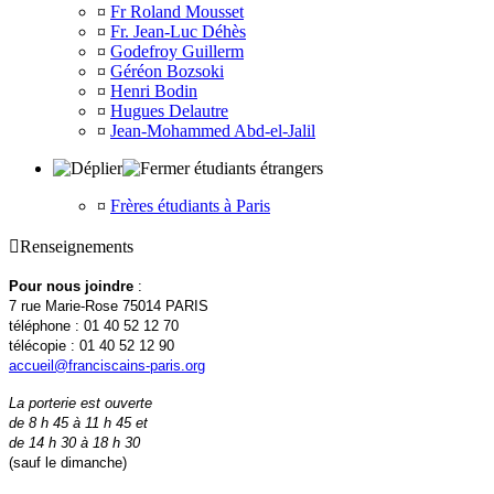
¤
Fr Roland Mousset
¤
Fr. Jean-Luc Déhès
¤
Godefroy Guillerm
¤
Géréon Bozsoki
¤
Henri Bodin
¤
Hugues Delautre
¤
Jean-Mohammed Abd-el-Jalil
étudiants étrangers
¤
Frères étudiants à Paris

Renseignements
Pour nous joindre
:
7 rue Marie-Rose 75014 PARIS
téléphone : 01 40 52 12 70
télécopie : 01 40 52 12 90
accueil@franciscains-paris.org
La porterie est ouverte
de 8 h 45 à 11 h 45 et
de 14 h 30 à 18 h 30
(sauf le dimanche)