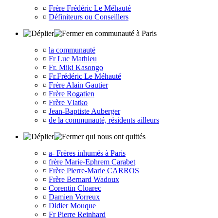
¤
Frère Frédéric Le Méhauté
¤
Définiteurs ou Conseillers
en communauté à Paris
¤
la communauté
¤
Fr Luc Mathieu
¤
Fr. Miki Kasongo
¤
Fr.Frédéric Le Méhauté
¤
Frère Alain Gautier
¤
Frère Rogatien
¤
Frère Vlatko
¤
Jean-Baptiste Auberger
¤
de la communauté, résidents ailleurs
qui nous ont quittés
¤
a- Frères inhumés à Paris
¤
frère Marie-Ephrem Carabet
¤
Frère Pierre-Marie CARROS
¤
Frère Bernard Wadoux
¤
Corentin Cloarec
¤
Damien Vorreux
¤
Didier Mouque
¤
Fr Pierre Reinhard