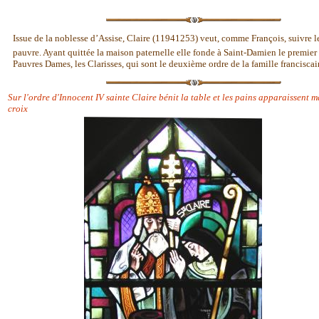
Issue de la noblesse d’Assise, Claire (11941253) veut, comme François, suivre l
pauvre. Ayant quittée la maison paternelle elle fonde à Saint-Damien le premier
Pauvres Dames, les Clarisses, qui sont le deuxième ordre de la famille franciscai
Sur l'ordre d'Innocent IV sainte Claire bénit la table et les pains apparaissent 
croix