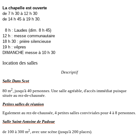
La chapelle est ouverte
de 7 h 30 à 12 h 30
de 14 h 45 à 19 h 30.
8 h : Laudes (dim. 8 h 45)
12 h : messe communautaire
18 h 30 : prière silencieuse
19 h : vêpres
DIMANCHE messe à 10 h 30
location des salles
Descriptif
Salle Duns Scot
2
80 m
, jusqu'à 40 personnes. Une salle agréable, d'accès immédiat puisque
située au rez-de-chaussée.
Petites salles de réunion
Egalement au rez-de-chaussée, 4 petites salles conviviales pour 4 à 8 personnes.
Salle Saint-Antoine de Padoue
2
de 100 à 300 m
, avec une scène (jusqu'à 200 places).