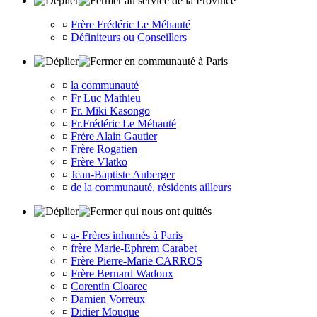
au service de la Province
¤
Frère Frédéric Le Méhauté
¤
Définiteurs ou Conseillers
en communauté à Paris
¤
la communauté
¤
Fr Luc Mathieu
¤
Fr. Miki Kasongo
¤
Fr.Frédéric Le Méhauté
¤
Frère Alain Gautier
¤
Frère Rogatien
¤
Frère Vlatko
¤
Jean-Baptiste Auberger
¤
de la communauté, résidents ailleurs
qui nous ont quittés
¤
a- Frères inhumés à Paris
¤
frère Marie-Ephrem Carabet
¤
Frère Pierre-Marie CARROS
¤
Frère Bernard Wadoux
¤
Corentin Cloarec
¤
Damien Vorreux
¤
Didier Mouque