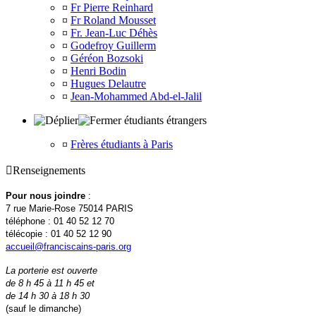
¤
Fr Pierre Reinhard
¤
Fr Roland Mousset
¤
Fr. Jean-Luc Déhès
¤
Godefroy Guillerm
¤
Géréon Bozsoki
¤
Henri Bodin
¤
Hugues Delautre
¤
Jean-Mohammed Abd-el-Jalil
étudiants étrangers
¤
Frères étudiants à Paris

Renseignements
Pour nous joindre
:
7 rue Marie-Rose 75014 PARIS
téléphone : 01 40 52 12 70
télécopie : 01 40 52 12 90
accueil@franciscains-paris.org
La porterie est ouverte
de 8 h 45 à 11 h 45 et
de 14 h 30 à 18 h 30
(sauf le dimanche)