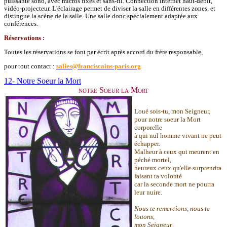
puissante sono, avec micros fixes et sans-fil. Connection internet haut-débit,
vidéo-projecteur. L'éclairage permet de diviser la salle en différentes zones, et
distingue la scène de la salle. Une salle donc spécialement adaptée aux
conférences.
Réservations :
Toutes les réservations se font par écrit après accord du frère responsable,
pour tout contact :
salles@franciscains-paris.org
12- Notre Soeur la Mort
notre Soeur la Mort
Loué sois-tu, mon Seigneur,
pour notre soeur la Mort
corporelle
à qui nul homme vivant ne peut
échapper.
Malheur à ceux qui meurent en
péché mortel,
heureux ceux qu'elle surprendra
faisant ta volonté
car la seconde mort ne pourra
leur nuire.
Nous te remercions
,
nous te
louons
,
mon Seigneur