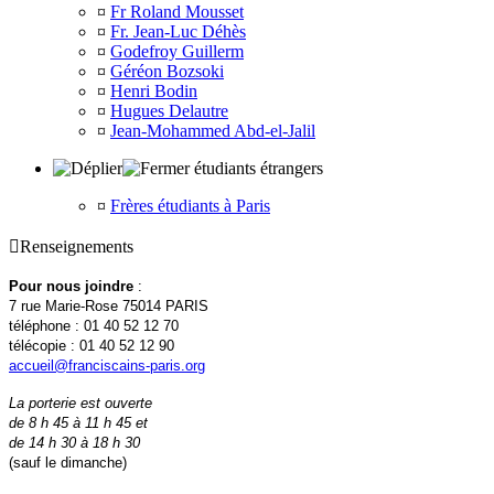
¤
Fr Roland Mousset
¤
Fr. Jean-Luc Déhès
¤
Godefroy Guillerm
¤
Géréon Bozsoki
¤
Henri Bodin
¤
Hugues Delautre
¤
Jean-Mohammed Abd-el-Jalil
étudiants étrangers
¤
Frères étudiants à Paris

Renseignements
Pour nous joindre
:
7 rue Marie-Rose 75014 PARIS
téléphone : 01 40 52 12 70
télécopie : 01 40 52 12 90
accueil@franciscains-paris.org
La porterie est ouverte
de 8 h 45 à 11 h 45 et
de 14 h 30 à 18 h 30
(sauf le dimanche)