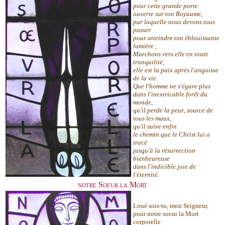
pour cette grande porte
ouverte sur ton Royaume
,
par laquelle nous devons tous
passer
pour atteindre ton éblouissante
lumière
;
Marchons vers elle en toute
tranquilité
,
elle est la paix après l'angoisse
de la vie.
Que l'homme ne s'égare plus
dans l'inextricable forêt du
monde
,
qu'il perde la peur
,
source de
tous les maux
,
qu'il suive enfin
le chemin que le Christ lui a
tracé
jusqu'à la résurrection
bienheureuse
dans l'indicible joie de
l'éternité
.
notre Soeur la Mort
Loué sois-tu, mon Seigneur,
pour notre soeur la Mort
corporelle