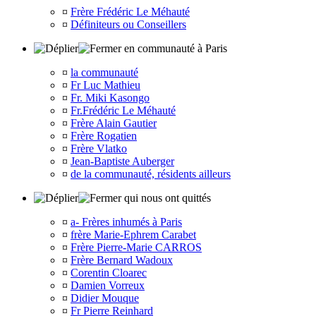
¤
Frère Frédéric Le Méhauté
¤
Définiteurs ou Conseillers
en communauté à Paris
¤
la communauté
¤
Fr Luc Mathieu
¤
Fr. Miki Kasongo
¤
Fr.Frédéric Le Méhauté
¤
Frère Alain Gautier
¤
Frère Rogatien
¤
Frère Vlatko
¤
Jean-Baptiste Auberger
¤
de la communauté, résidents ailleurs
qui nous ont quittés
¤
a- Frères inhumés à Paris
¤
frère Marie-Ephrem Carabet
¤
Frère Pierre-Marie CARROS
¤
Frère Bernard Wadoux
¤
Corentin Cloarec
¤
Damien Vorreux
¤
Didier Mouque
¤
Fr Pierre Reinhard