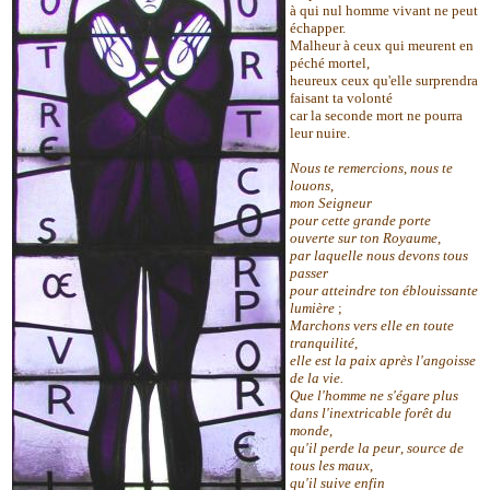
à qui nul homme vivant ne peut
échapper.
Malheur à ceux qui meurent en
péché mortel,
heureux ceux qu'elle surprendra
faisant ta volonté
car la seconde mort ne pourra
leur nuire.
Nous te remercions
,
nous te
louons
,
mon Seigneur
pour cette grande porte
ouverte sur ton Royaume
,
par laquelle nous devons tous
passer
pour atteindre ton éblouissante
lumière
;
Marchons vers elle en toute
tranquilité
,
elle est la paix après l'angoisse
de la vie.
Que l'homme ne s'égare plus
dans l'inextricable forêt du
monde
,
qu'il perde la peur
,
source de
tous les maux
,
qu'il suive enfin