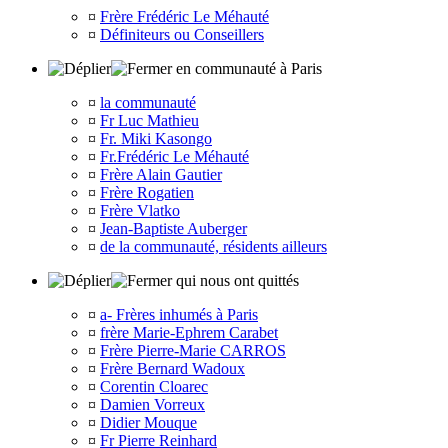
¤
Frère Frédéric Le Méhauté
¤
Définiteurs ou Conseillers
en communauté à Paris
¤
la communauté
¤
Fr Luc Mathieu
¤
Fr. Miki Kasongo
¤
Fr.Frédéric Le Méhauté
¤
Frère Alain Gautier
¤
Frère Rogatien
¤
Frère Vlatko
¤
Jean-Baptiste Auberger
¤
de la communauté, résidents ailleurs
qui nous ont quittés
¤
a- Frères inhumés à Paris
¤
frère Marie-Ephrem Carabet
¤
Frère Pierre-Marie CARROS
¤
Frère Bernard Wadoux
¤
Corentin Cloarec
¤
Damien Vorreux
¤
Didier Mouque
¤
Fr Pierre Reinhard