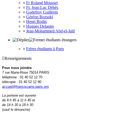
¤
Fr Roland Mousset
¤
Fr. Jean-Luc Déhès
¤
Godefroy Guillerm
¤
Géréon Bozsoki
¤
Henri Bodin
¤
Hugues Delautre
¤
Jean-Mohammed Abd-el-Jalil
étudiants étrangers
¤
Frères étudiants à Paris

Renseignements
Pour nous joindre
:
7 rue Marie-Rose 75014 PARIS
téléphone : 01 40 52 12 70
télécopie : 01 40 52 12 90
accueil@franciscains-paris.org
La porterie est ouverte
de 8 h 45 à 11 h 45 et
de 14 h 30 à 18 h 30
(sauf le dimanche)