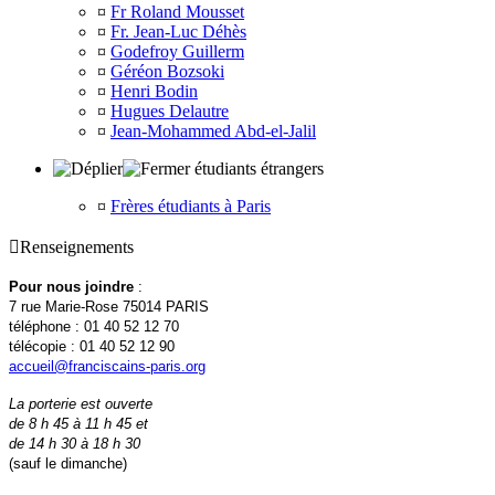
¤
Fr Roland Mousset
¤
Fr. Jean-Luc Déhès
¤
Godefroy Guillerm
¤
Géréon Bozsoki
¤
Henri Bodin
¤
Hugues Delautre
¤
Jean-Mohammed Abd-el-Jalil
étudiants étrangers
¤
Frères étudiants à Paris

Renseignements
Pour nous joindre
:
7 rue Marie-Rose 75014 PARIS
téléphone : 01 40 52 12 70
télécopie : 01 40 52 12 90
accueil@franciscains-paris.org
La porterie est ouverte
de 8 h 45 à 11 h 45 et
de 14 h 30 à 18 h 30
(sauf le dimanche)