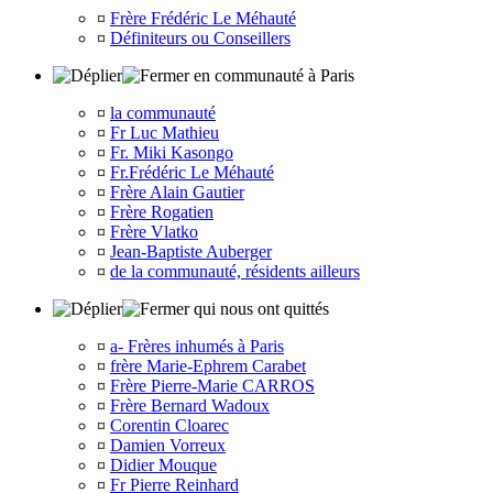
¤
Frère Frédéric Le Méhauté
¤
Définiteurs ou Conseillers
en communauté à Paris
¤
la communauté
¤
Fr Luc Mathieu
¤
Fr. Miki Kasongo
¤
Fr.Frédéric Le Méhauté
¤
Frère Alain Gautier
¤
Frère Rogatien
¤
Frère Vlatko
¤
Jean-Baptiste Auberger
¤
de la communauté, résidents ailleurs
qui nous ont quittés
¤
a- Frères inhumés à Paris
¤
frère Marie-Ephrem Carabet
¤
Frère Pierre-Marie CARROS
¤
Frère Bernard Wadoux
¤
Corentin Cloarec
¤
Damien Vorreux
¤
Didier Mouque
¤
Fr Pierre Reinhard