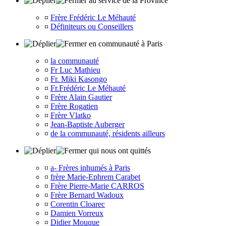
au service de la Province
¤
Frère Frédéric Le Méhauté
¤
Définiteurs ou Conseillers
en communauté à Paris
¤
la communauté
¤
Fr Luc Mathieu
¤
Fr. Miki Kasongo
¤
Fr.Frédéric Le Méhauté
¤
Frère Alain Gautier
¤
Frère Rogatien
¤
Frère Vlatko
¤
Jean-Baptiste Auberger
¤
de la communauté, résidents ailleurs
qui nous ont quittés
¤
a- Frères inhumés à Paris
¤
frère Marie-Ephrem Carabet
¤
Frère Pierre-Marie CARROS
¤
Frère Bernard Wadoux
¤
Corentin Cloarec
¤
Damien Vorreux
¤
Didier Mouque