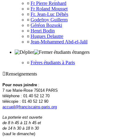
¤
Fr Pierre Reinhard
¤
Fr Roland Mousset
¤
Fr. Jean-Luc Déhès
¤
Godefroy Guillerm
¤
Géréon Bozsoki
¤
Henri Bodin
¤
Hugues Delautre
¤
Jean-Mohammed Abd-el-Jalil
étudiants étrangers
¤
Frères étudiants à Paris

Renseignements
Pour nous joindre
:
7 rue Marie-Rose 75014 PARIS
téléphone : 01 40 52 12 70
télécopie : 01 40 52 12 90
accueil@franciscains-paris.org
La porterie est ouverte
de 8 h 45 à 11 h 45 et
de 14 h 30 à 18 h 30
(sauf le dimanche)