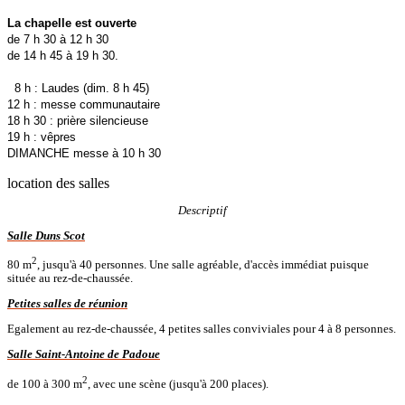
La chapelle est ouverte
de 7 h 30 à 12 h 30
de 14 h 45 à 19 h 30.
8 h : Laudes (dim. 8 h 45)
12 h : messe communautaire
18 h 30 : prière silencieuse
19 h : vêpres
DIMANCHE messe à 10 h 30
location des salles
Descriptif
Salle Duns Scot
2
80 m
, jusqu'à 40 personnes. Une salle agréable, d'accès immédiat puisque
située au rez-de-chaussée.
Petites salles de réunion
Egalement au rez-de-chaussée, 4 petites salles conviviales pour 4 à 8 personnes.
Salle Saint-Antoine de Padoue
2
de 100 à 300 m
, avec une scène (jusqu'à 200 places).