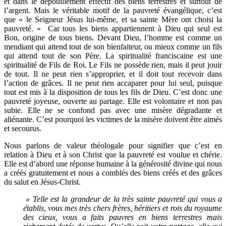
et dans le dépouillement effectif des biens terrestres et surtout de
l’argent. Mais le véritable motif de la pauvreté évangélique, c’est
que « le Seigneur Jésus lui-même, et sa sainte Mère ont choisi la
pauvreté. » Car tous les biens appartiennent à Dieu qui seul est
Bon, origine de tous biens. Devant Dieu, l’homme est comme un
mendiant qui attend tout de son bienfaiteur, ou mieux comme un fils
qui attend tout de son Père. La spiritualité franciscaine est une
spiritualité de Fils de Roi. Le Fils ne possède rien, mais il peut jouir
de tout. Il ne peut rien s’approprier, et il doit tout recevoir dans
l’action de grâces. Il ne peut rien accaparer pour lui seul, puisque
tout est mis à la disposition de tous les fils de Dieu. C’est donc une
pauvreté joyeuse, ouverte au partage. Elle est volontaire et non pas
subie. Elle ne se confond pas avec une misère dégradante et
aliénante. C’est pourquoi les victimes de la misère doivent être aimés
et secourus.
Nous parlons de valeur théologale pour signifier que c’est en
relation à Dieu et à son Christ que la pauvreté est voulue et chérie.
Elle est d’abord une réponse humaine à la générosité divine qui nous
a créés gratuitement et nous a comblés des biens créés et des grâces
du salut en Jésus-Christ.
« Telle est la grandeur de la très sainte pauvreté qui vous a
établis, vous mes très chers frères, héritiers et rois du royaume
des cieux, vous a faits pauvres en biens terrestres mais