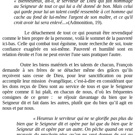
« Bienheureux, dit-il, le serviteur de Dieu qui fait hommage
au Seigneur de tout ce qui lui a été donné de bon. Mais celui
qui garde pour lui un talent confié ressemble à cet homme qui
cache au fond de lui-même l'argent de son maître, et ce qu'il
croit avoir lui sera enlevé...»
(Admonition, 19).
Le détachement de tout ce qui pourrait être revendiqué
comme le bien propre de la personne, voilà le sommet de la pauvreté
ici-bas. Celle qui combat tout égoïsme, toute recherche de soi, toute
confiance exagérée en soi-même. Pauvreté et humilité sont en
relation étroite et l'on ne peut envier l'une sans pratiquer l'autre.
Outre les biens matériels et les talents de chacun, François
demande à ses frères de se détacher même des grâces qu’ils
reçoivent sans cesse de Dieu, pour leur sanctification ou pour
accomplir leur mission évangélique, c’est-à-dire en considérant que
les dons reçus de Dieu sont au service de tous et que le Seigneur
opère comme il lui plaît, en chacun de nous, d’où les fréquentes
consignes de ce genre : se réjouir davantage du bien que le
Seigneur dit et fait dans les autres, plutôt que du bien qu’il agit en
nous et par nous.
« Heureux le serviteur qui ne se glorifie pas plus du
bien que le Seigneur dit et opère par lui que du bien que le
Seigneur dit et opère par un autre. On pèche quand on veut
recevoir du prochain plus qu’on ne veut donner de soi au