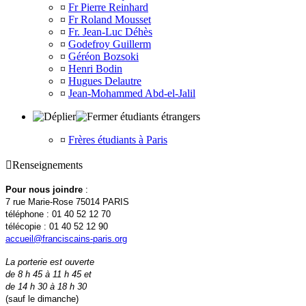
¤
Fr Pierre Reinhard
¤
Fr Roland Mousset
¤
Fr. Jean-Luc Déhès
¤
Godefroy Guillerm
¤
Géréon Bozsoki
¤
Henri Bodin
¤
Hugues Delautre
¤
Jean-Mohammed Abd-el-Jalil
étudiants étrangers
¤
Frères étudiants à Paris

Renseignements
Pour nous joindre
:
7 rue Marie-Rose 75014 PARIS
téléphone : 01 40 52 12 70
télécopie : 01 40 52 12 90
accueil@franciscains-paris.org
La porterie est ouverte
de 8 h 45 à 11 h 45 et
de 14 h 30 à 18 h 30
(sauf le dimanche)