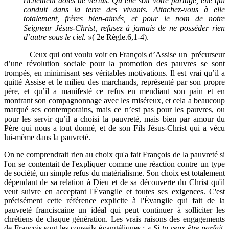
richement dotés de vertus. Qu’elle soit votre partage, elle qui
conduit dans la terre des vivants. Attachez-vous à elle
totalement, frères bien-aimés, et pour le nom de notre
Seigneur Jésus-Christ, refusez à jamais de ne posséder rien
d’autre sous le ciel. »
( 2e Règle.6,1-4).
Ceux qui ont voulu voir en François d’Assise un précurseur
d’une révolution sociale pour la promotion des pauvres se sont
trompés, en minimisant ses véritables motivations. Il est vrai qu’il a
quitté Assise et le milieu des marchands, représenté par son propre
père, et qu’il a manifesté ce refus en mendiant son pain et en
montrant son compagnonnage avec les miséreux, et cela a beaucoup
marqué ses contemporains, mais ce n’est pas pour les pauvres, ou
pour les servir qu’il a choisi la pauvreté, mais bien par amour du
Père qui nous a tout donné, et de son Fils Jésus-Christ qui a vécu
lui-même dans la pauvreté.
On ne comprendrait rien au choix qu'a fait François de la pauvreté si
l'on se contentait de l'expliquer comme une réaction contre un type
de société, un simple refus du matérialisme. Son choix est totalement
dépendant de sa relation à Dieu et de sa découverte du Christ qu'il
veut suivre en acceptant l'Évangile et toutes ses exigences. C'est
précisément cette référence explicite à l'Évangile qui fait de la
pauvreté franciscaine un idéal qui peut continuer à solliciter les
chrétiens de chaque génération. Les vrais raisons des engagements
de François sont les conseils évangéliques :
« Si tu veux être parfait,