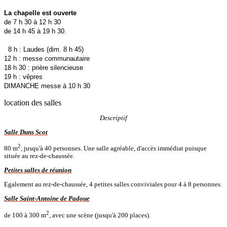
La chapelle est ouverte
de 7 h 30 à 12 h 30
de 14 h 45 à 19 h 30.
8 h : Laudes (dim. 8 h 45)
12 h : messe communautaire
18 h 30 : prière silencieuse
19 h : vêpres
DIMANCHE messe à 10 h 30
location des salles
Descriptif
Salle Duns Scot
2
80 m
, jusqu'à 40 personnes. Une salle agréable, d'accès immédiat puisque
située au rez-de-chaussée.
Petites salles de réunion
Egalement au rez-de-chaussée, 4 petites salles conviviales pour 4 à 8 personnes.
Salle Saint-Antoine de Padoue
2
de 100 à 300 m
, avec une scène (jusqu'à 200 places).