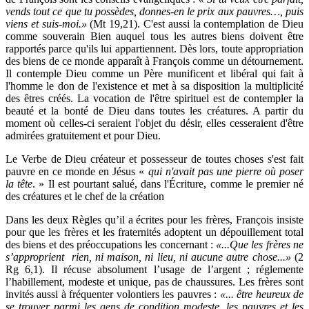
vends tout ce que tu possèdes, donnes-en le prix aux pauvres…, puis
viens et suis-moi.»
(Mt 19,21). C'est aussi la contemplation de Dieu
comme souverain Bien auquel tous les autres biens doivent être
rapportés parce qu'ils lui appartiennent. Dès lors, toute appropriation
des biens de ce monde apparaît à François comme un détournement.
Il contemple Dieu comme un Père munificent et libéral qui fait à
l'homme le don de l'existence et met à sa disposition la multiplicité
des êtres créés. La vocation de l'être spirituel est de contempler la
beauté et la bonté de Dieu dans toutes les créatures. A partir du
moment où celles-ci seraient l'objet du désir, elles cesseraient d'être
admirées gratuitement et pour Dieu.
Le Verbe de Dieu créateur et possesseur de toutes choses s'est fait
pauvre en ce monde en Jésus «
qui n'avait pas une pierre où poser
la tête
. » Il est pourtant salué, dans l'Écriture, comme le premier né
des créatures et le chef de la création
Dans les deux Règles qu’il a écrites pour les frères, François insiste
pour que les frères et les fraternités adoptent un dépouillement total
des biens et des préoccupations les concernant :
«...Que les frères ne
s’approprient rien, ni maison, ni lieu, ni aucune autre chose...»
(2
Rg 6,1). Il récuse absolument l’usage de l’argent ; réglemente
l’habillement, modeste et unique, pas de chaussures. Les frères sont
invités aussi à fréquenter volontiers les pauvres :
«... être heureux de
se trouver parmi les gens de condition modeste, les pauvres et les