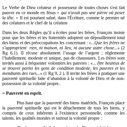
Le Verbe de Dieu créateur et possesseur de toutes choses s'est fait
pauvre en ce monde en Jésus «
qui n'avait pas une pierre où poser
la tête
. » Il est pourtant salué, dans l'Écriture, comme le premier né
des créatures et le chef de la création
Dans les deux Règles qu’il a écrites pour les frères, François insiste
pour que les frères et les fraternités adoptent un dépouillement total
des biens et des préoccupations les concernant :
«...Que les frères ne
s’approprient rien, ni maison, ni lieu, ni aucune autre chose...»
(2
Rg 6,1). Il récuse absolument l’usage de l’argent ; réglemente
l’habillement, modeste et unique, pas de chaussures. Les frères sont
invités aussi à fréquenter volontiers les pauvres :
«... être heureux de
se trouver parmi les gens de condition modeste, les pauvres et les
mendiants des rues...»
(1 Rg 9, 2 ). Il invite les frères à pratiquer une
pauvreté spirituelle faite d’abandon à la volonté de Dieu et de non-
possession de sa volonté propre.
= Pauvreté en esprit.
Plus haut que la pauvreté des biens matériels, François place
la pauvreté spirituelle qui est le détachement de tous les biens, y
compris de ceux inhérents à l'existence personnelle, comme les
talents, les qualités morales et surtout la volonté propre :