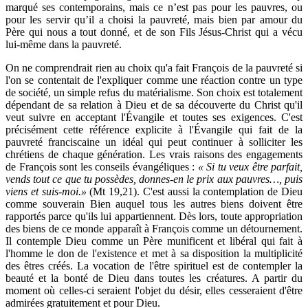
marqué ses contemporains, mais ce n’est pas pour les pauvres, ou
pour les servir qu’il a choisi la pauvreté, mais bien par amour du
Père qui nous a tout donné, et de son Fils Jésus-Christ qui a vécu
lui-même dans la pauvreté.
On ne comprendrait rien au choix qu'a fait François de la pauvreté si
l'on se contentait de l'expliquer comme une réaction contre un type
de société, un simple refus du matérialisme. Son choix est totalement
dépendant de sa relation à Dieu et de sa découverte du Christ qu'il
veut suivre en acceptant l'Évangile et toutes ses exigences. C'est
précisément cette référence explicite à l'Évangile qui fait de la
pauvreté franciscaine un idéal qui peut continuer à solliciter les
chrétiens de chaque génération. Les vrais raisons des engagements
de François sont les conseils évangéliques :
« Si tu veux être parfait,
vends tout ce que tu possèdes, donnes-en le prix aux pauvres…, puis
viens et suis-moi.»
(Mt 19,21). C'est aussi la contemplation de Dieu
comme souverain Bien auquel tous les autres biens doivent être
rapportés parce qu'ils lui appartiennent. Dès lors, toute appropriation
des biens de ce monde apparaît à François comme un détournement.
Il contemple Dieu comme un Père munificent et libéral qui fait à
l'homme le don de l'existence et met à sa disposition la multiplicité
des êtres créés. La vocation de l'être spirituel est de contempler la
beauté et la bonté de Dieu dans toutes les créatures. A partir du
moment où celles-ci seraient l'objet du désir, elles cesseraient d'être
admirées gratuitement et pour Dieu.