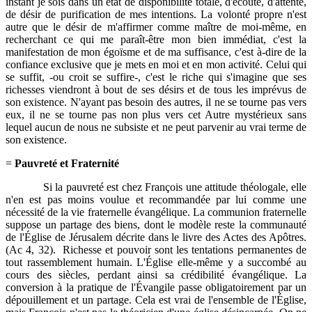
instant je sois dans un état de disponibilité totale, d'écoute, d'attente,
de désir de purification de mes intentions. La volonté propre n'est
autre que le désir de m'affirmer comme maître de moi-même, en
recherchant ce qui me paraît-être mon bien immédiat, c'est la
manifestation de mon égoïsme et de ma suffisance, c'est à-dire de la
confiance exclusive que je mets en moi et en mon activité. Celui qui
se suffit, -ou croit se suffire-, c'est le riche qui s'imagine que ses
richesses viendront à bout de ses désirs et de tous les imprévus de
son existence. N'ayant pas besoin des autres, il ne se tourne pas vers
eux, il ne se tourne pas non plus vers cet Autre mystérieux sans
lequel aucun de nous ne subsiste et ne peut parvenir au vrai terme de
son existence.
=
Pauvreté et Fraternité
Si la pauvreté est chez François une attitude théologale, elle
n'en est pas moins voulue et recommandée par lui comme une
nécessité de la vie fraternelle évangélique. La communion fraternelle
suppose un partage des biens, dont le modèle reste la communauté
de l'Église de Jérusalem décrite dans le livre des Actes des Apôtres.
(Ac 4, 32). Richesse et pouvoir sont les tentations permanentes de
tout rassemblement humain. L'Église elle-même y a succombé au
cours des siècles, perdant ainsi sa crédibilité évangélique. La
conversion à la pratique de l'Évangile passe obligatoirement par un
dépouillement et un partage. Cela est vrai de l'ensemble de l'Église,