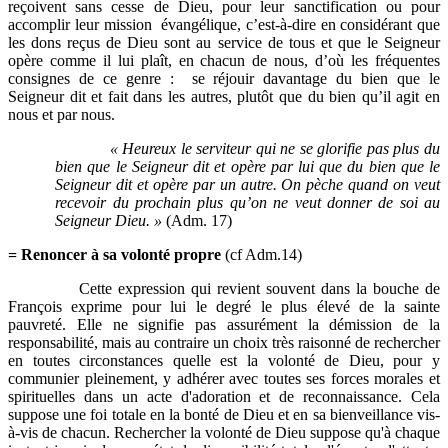
reçoivent sans cesse de Dieu, pour leur sanctification ou pour
accomplir leur mission évangélique, c’est-à-dire en considérant que
les dons reçus de Dieu sont au service de tous et que le Seigneur
opère comme il lui plaît, en chacun de nous, d’où les fréquentes
consignes de ce genre : se réjouir davantage du bien que le
Seigneur dit et fait dans les autres, plutôt que du bien qu’il agit en
nous et par nous.
« Heureux le serviteur qui ne se glorifie pas plus du
bien que le Seigneur dit et opère par lui que du bien que le
Seigneur dit et opère par un autre. On pèche quand on veut
recevoir du prochain plus qu’on ne veut donner de soi au
Seigneur Dieu. »
(Adm. 17)
= Renoncer à sa volonté propre
(cf Adm.14)
Cette expression qui revient souvent dans la bouche de
François exprime pour lui le degré le plus élevé de la sainte
pauvreté. Elle ne signifie pas assurément la démission de la
responsabilité, mais au contraire un choix très raisonné de rechercher
en toutes circonstances quelle est la volonté de Dieu, pour y
communier pleinement, y adhérer avec toutes ses forces morales et
spirituelles dans un acte d'adoration et de reconnaissance. Cela
suppose une foi totale en la bonté de Dieu et en sa bienveillance vis-
à-vis de chacun. Rechercher la volonté de Dieu suppose qu'à chaque