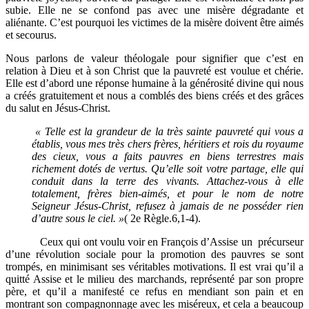
subie. Elle ne se confond pas avec une misère dégradante et
aliénante. C’est pourquoi les victimes de la misère doivent être aimés
et secourus.
Nous parlons de valeur théologale pour signifier que c’est en
relation à Dieu et à son Christ que la pauvreté est voulue et chérie.
Elle est d’abord une réponse humaine à la générosité divine qui nous
a créés gratuitement et nous a comblés des biens créés et des grâces
du salut en Jésus-Christ.
« Telle est la grandeur de la très sainte pauvreté qui vous a
établis, vous mes très chers frères, héritiers et rois du royaume
des cieux, vous a faits pauvres en biens terrestres mais
richement dotés de vertus. Qu’elle soit votre partage, elle qui
conduit dans la terre des vivants. Attachez-vous à elle
totalement, frères bien-aimés, et pour le nom de notre
Seigneur Jésus-Christ, refusez à jamais de ne posséder rien
d’autre sous le ciel. »
( 2e Règle.6,1-4).
Ceux qui ont voulu voir en François d’Assise un précurseur
d’une révolution sociale pour la promotion des pauvres se sont
trompés, en minimisant ses véritables motivations. Il est vrai qu’il a
quitté Assise et le milieu des marchands, représenté par son propre
père, et qu’il a manifesté ce refus en mendiant son pain et en
montrant son compagnonnage avec les miséreux, et cela a beaucoup