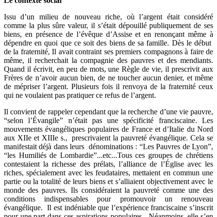
Le contexte social
Issu d’un milieu de nouveau riche, où l’argent était considéré
comme la plus sûre valeur, il s’était dépouillé publiquement de ses
biens, en présence de l’évêque d’Assise et en renonçant même à
dépendre en quoi que ce soit des biens de sa famille. Dès le début
de la fraternité, Il avait contraint ses premiers compagnons à faire de
même, il recherchait la compagnie des pauvres et des mendiants.
Quand il écrivit, en peu de mots, une Règle de vie, il prescrivit aux
Frères de n’avoir aucun bien, de ne toucher aucun denier, et même
de mépriser l’argent. Plusieurs fois il renvoya de la fraternité ceux
qui ne voulaient pas pratiquer ce refus de l’argent.
Il convient de rappeler cependant que la recherche d’une vie pauvre,
“selon l’Évangile” n’était pas une spécificité franciscaine. Les
mouvements évangéliques populaires de France et d’Italie du Nord
aux XIIe et XIIIe s., prescrivaient la pauvreté évangélique. Cela se
manifestait déjà dans leurs dénominations : “Les Pauvres de Lyon”,
“les Humiliés de Lombardie”...etc...Tous ces groupes de chrétiens
contestaient la richesse des prélats, l’alliance de l’Église avec les
riches, spécialement avec les feudataires, mettaient en commun une
partie ou la totalité de leurs biens et s’alliaient objectivement avec le
monde des pauvres. Ils considéraient la pauvreté comme une des
conditions indispensables pour promouvoir un renouveau
évangélique. Il est indéniable que l’expérience franciscaine s’inscrit
pour une part dans ces aspirations populaires. Néanmoins, elle s’en