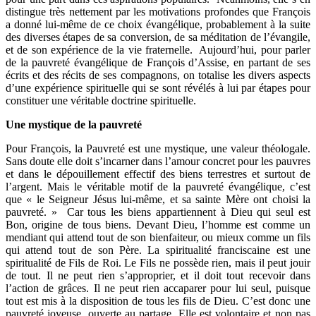
distingue très nettement par les motivations profondes que François
a donné lui-même de ce choix évangélique, probablement à la suite
des diverses étapes de sa conversion, de sa méditation de l’évangile,
et de son expérience de la vie fraternelle. Aujourd’hui, pour parler
de la pauvreté évangélique de François d’Assise, en partant de ses
écrits et des récits de ses compagnons, on totalise les divers aspects
d’une expérience spirituelle qui se sont révélés à lui par étapes pour
constituer une véritable doctrine spirituelle.
Une mystique de la pauvreté
Pour François, la Pauvreté est une mystique, une valeur théologale.
Sans doute elle doit s’incarner dans l’amour concret pour les pauvres
et dans le dépouillement effectif des biens terrestres et surtout de
l’argent. Mais le véritable motif de la pauvreté évangélique, c’est
que « le Seigneur Jésus lui-même, et sa sainte Mère ont choisi la
pauvreté. » Car tous les biens appartiennent à Dieu qui seul est
Bon, origine de tous biens. Devant Dieu, l’homme est comme un
mendiant qui attend tout de son bienfaiteur, ou mieux comme un fils
qui attend tout de son Père. La spiritualité franciscaine est une
spiritualité de Fils de Roi. Le Fils ne possède rien, mais il peut jouir
de tout. Il ne peut rien s’approprier, et il doit tout recevoir dans
l’action de grâces. Il ne peut rien accaparer pour lui seul, puisque
tout est mis à la disposition de tous les fils de Dieu. C’est donc une
pauvreté joyeuse, ouverte au partage. Elle est volontaire et non pas