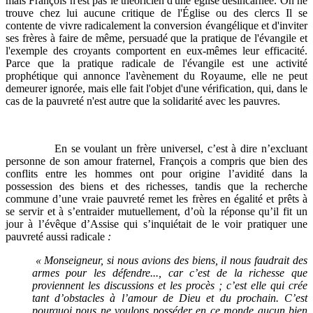
mais François n'est pas le théoricien d'une église désincarnée. On ne
trouve chez lui aucune critique de l'Église ou des clercs Il se
contente de vivre radicalement la conversion évangélique et d'inviter
ses frères à faire de même, persuadé que la pratique de l'évangile et
l'exemple des croyants comportent en eux-mêmes leur efficacité.
Parce que la pratique radicale de l'évangile est une activité
prophétique qui annonce l'avènement du Royaume, elle ne peut
demeurer ignorée, mais elle fait l'objet d'une vérification, qui, dans le
cas de la pauvreté n'est autre que la solidarité avec les pauvres.
En se voulant un frère universel, c’est à dire n’excluant
personne de son amour fraternel, François a compris que bien des
conflits entre les hommes ont pour origine l’avidité dans la
possession des biens et des richesses, tandis que la recherche
commune d’une vraie pauvreté remet les frères en égalité et prêts à
se servir et à s’entraider mutuellement, d’où la réponse qu’il fit un
jour à l’évêque d’Assise qui s’inquiétait de le voir pratiquer une
pauvreté aussi radicale
:
« Monseigneur, si nous avions des biens, il nous faudrait des
armes pour les défendre
..., car c’est de la richesse que
proviennent les discussions et les procès ; c’est elle qui crée
tant d’obstacles à l’amour de Dieu et du prochain. C’est
pourquoi nous ne voulons posséder en ce monde aucun bien