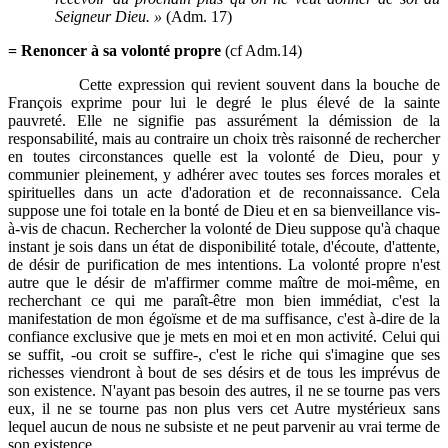
Seigneur Dieu. »
(Adm. 17)
= Renoncer à sa volonté propre
(cf Adm.14)
Cette expression qui revient souvent dans la bouche de
François exprime pour lui le degré le plus élevé de la sainte
pauvreté. Elle ne signifie pas assurément la démission de la
responsabilité, mais au contraire un choix très raisonné de rechercher
en toutes circonstances quelle est la volonté de Dieu, pour y
communier pleinement, y adhérer avec toutes ses forces morales et
spirituelles dans un acte d'adoration et de reconnaissance. Cela
suppose une foi totale en la bonté de Dieu et en sa bienveillance vis-
à-vis de chacun. Rechercher la volonté de Dieu suppose qu'à chaque
instant je sois dans un état de disponibilité totale, d'écoute, d'attente,
de désir de purification de mes intentions. La volonté propre n'est
autre que le désir de m'affirmer comme maître de moi-même, en
recherchant ce qui me paraît-être mon bien immédiat, c'est la
manifestation de mon égoïsme et de ma suffisance, c'est à-dire de la
confiance exclusive que je mets en moi et en mon activité. Celui qui
se suffit, -ou croit se suffire-, c'est le riche qui s'imagine que ses
richesses viendront à bout de ses désirs et de tous les imprévus de
son existence. N'ayant pas besoin des autres, il ne se tourne pas vers
eux, il ne se tourne pas non plus vers cet Autre mystérieux sans
lequel aucun de nous ne subsiste et ne peut parvenir au vrai terme de
son existence.