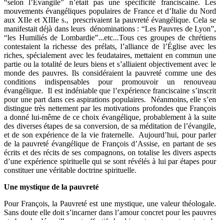
“selon l’Évangile” n’était pas une spécificité franciscaine. Les
mouvements évangéliques populaires de France et d’Italie du Nord
aux XIIe et XIIIe s., prescrivaient la pauvreté évangélique. Cela se
manifestait déjà dans leurs dénominations : “Les Pauvres de Lyon”,
“les Humiliés de Lombardie”...etc...Tous ces groupes de chrétiens
contestaient la richesse des prélats, l’alliance de l’Église avec les
riches, spécialement avec les feudataires, mettaient en commun une
partie ou la totalité de leurs biens et s’alliaient objectivement avec le
monde des pauvres. Ils considéraient la pauvreté comme une des
conditions indispensables pour promouvoir un renouveau
évangélique. Il est indéniable que l’expérience franciscaine s’inscrit
pour une part dans ces aspirations populaires. Néanmoins, elle s’en
distingue très nettement par les motivations profondes que François
a donné lui-même de ce choix évangélique, probablement à la suite
des diverses étapes de sa conversion, de sa méditation de l’évangile,
et de son expérience de la vie fraternelle. Aujourd’hui, pour parler
de la pauvreté évangélique de François d’Assise, en partant de ses
écrits et des récits de ses compagnons, on totalise les divers aspects
d’une expérience spirituelle qui se sont révélés à lui par étapes pour
constituer une véritable doctrine spirituelle.
Une mystique de la pauvreté
Pour François, la Pauvreté est une mystique, une valeur théologale.
Sans doute elle doit s’incarner dans l’amour concret pour les pauvres