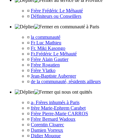
au service de la Province
¤
Frère Frédéric Le Méhauté
¤
Définiteurs ou Conseillers
en communauté à Paris
¤
la communauté
¤
Fr Luc Mathieu
¤
Fr. Miki Kasongo
¤
Fr.Frédéric Le Méhauté
¤
Frère Alain Gautier
¤
Frère Rogatien
¤
Frère Vlatko
¤
Jean-Baptiste Auberger
¤
de la communauté, résidents ailleurs
qui nous ont quittés
¤
a- Frères inhumés à Paris
¤
frère Marie-Ephrem Carabet
¤
Frère Pierre-Marie CARROS
¤
Frère Bernard Wadoux
¤
Corentin Cloarec
¤
Damien Vorreux
¤
Didier Mouque