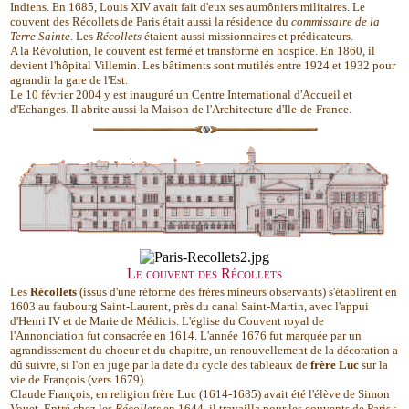
Indiens. En 1685, Louis XIV avait fait d'eux ses aumôniers militaires. Le
couvent des Récollets de Paris était aussi la résidence du
commissaire de la
Terre Sainte
. Les
Récollets
étaient aussi missionnaires et prédicateurs.
A la Révolution, le couvent est fermé et transformé en hospice. En 1860, il
devient l'hôpital Villemin. Les bâtiments sont mutilés entre 1924 et 1932 pour
agrandir la gare de l'Est.
Le 10 février 2004 y est inauguré un Centre International d'Accueil et
d'Echanges. Il abrite aussi la Maison de l'Architecture d'Ile-de-France.
Le couvent des Récollets
Les
Récollets
(issus d'une réforme des frères mineurs observants) s'établirent en
1603 au faubourg Saint-Laurent, près du canal Saint-Martin, avec l'appui
d'Henri IV et de Marie de Médicis. L'église du Couvent royal de
l'Annonciation fut consacrée en 1614. L'année 1676 fut marquée par un
agrandissement du choeur et du chapitre, un renouvellement de la décoration a
dû suivre, si l'on en juge par la date du cycle des tableaux de
frère Luc
sur la
vie de François (vers 1679).
Claude François, en religion frère Luc (1614-1685) avait été l'élève de Simon
Vouet. Entré chez les
Récollets
en 1644, il travailla pour les couvents de Paris ;