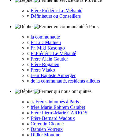
au service de la Province
¤
Frère Frédéric Le Méhauté
¤
Définiteurs ou Conseillers
en communauté à Paris
¤
la communauté
¤
Fr Luc Mathieu
¤
Fr. Miki Kasongo
¤
Fr.Frédéric Le Méhauté
¤
Frère Alain Gautier
¤
Frère Rogatien
¤
Frère Vlatko
¤
Jean-Baptiste Auberger
¤
de la communauté, résidents ailleurs
qui nous ont quittés
¤
a- Frères inhumés à Paris
¤
frère Marie-Ephrem Carabet
¤
Frère Pierre-Marie CARROS
¤
Frère Bernard Wadoux
¤
Corentin Cloarec
¤
Damien Vorreux
¤
Didier Mouque