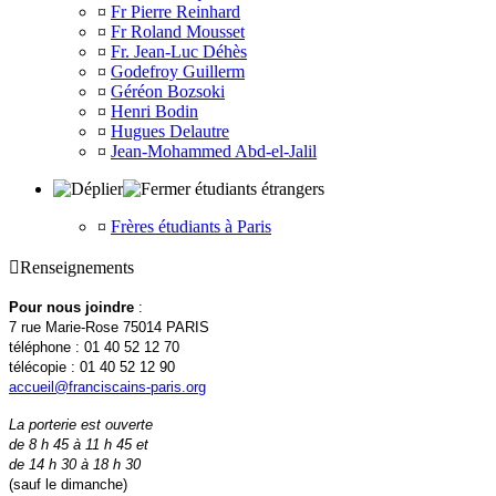
¤
Fr Pierre Reinhard
¤
Fr Roland Mousset
¤
Fr. Jean-Luc Déhès
¤
Godefroy Guillerm
¤
Géréon Bozsoki
¤
Henri Bodin
¤
Hugues Delautre
¤
Jean-Mohammed Abd-el-Jalil
étudiants étrangers
¤
Frères étudiants à Paris

Renseignements
Pour nous joindre
:
7 rue Marie-Rose 75014 PARIS
téléphone : 01 40 52 12 70
télécopie : 01 40 52 12 90
accueil@franciscains-paris.org
La porterie est ouverte
de 8 h 45 à 11 h 45 et
de 14 h 30 à 18 h 30
(sauf le dimanche)