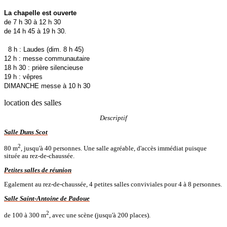
La chapelle est ouverte
de 7 h 30 à 12 h 30
de 14 h 45 à 19 h 30.
8 h : Laudes (dim. 8 h 45)
12 h : messe communautaire
18 h 30 : prière silencieuse
19 h : vêpres
DIMANCHE messe à 10 h 30
location des salles
Descriptif
Salle Duns Scot
2
80 m
, jusqu'à 40 personnes. Une salle agréable, d'accès immédiat puisque
située au rez-de-chaussée.
Petites salles de réunion
Egalement au rez-de-chaussée, 4 petites salles conviviales pour 4 à 8 personnes.
Salle Saint-Antoine de Padoue
2
de 100 à 300 m
, avec une scène (jusqu'à 200 places).