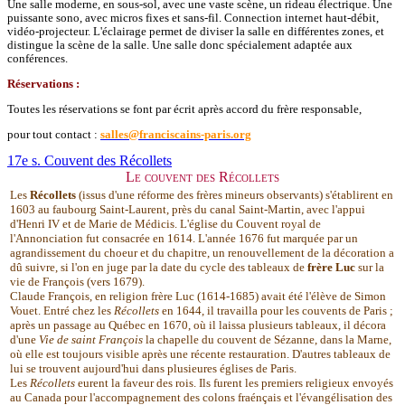
Une salle moderne, en sous-sol, avec une vaste scène, un rideau électrique. Une
puissante sono, avec micros fixes et sans-fil. Connection internet haut-débit,
vidéo-projecteur. L'éclairage permet de diviser la salle en différentes zones, et
distingue la scène de la salle. Une salle donc spécialement adaptée aux
conférences.
Réservations :
Toutes les réservations se font par écrit après accord du frère responsable,
pour tout contact :
salles@franciscains-paris.org
17e s. Couvent des Récollets
Le couvent des Récollets
Les
Récollets
(issus d'une réforme des frères mineurs observants) s'établirent en
1603 au faubourg Saint-Laurent, près du canal Saint-Martin, avec l'appui
d'Henri IV et de Marie de Médicis. L'église du Couvent royal de
l'Annonciation fut consacrée en 1614. L'année 1676 fut marquée par un
agrandissement du choeur et du chapitre, un renouvellement de la décoration a
dû suivre, si l'on en juge par la date du cycle des tableaux de
frère Luc
sur la
vie de François (vers 1679).
Claude François, en religion frère Luc (1614-1685) avait été l'élève de Simon
Vouet. Entré chez les
Récollets
en 1644, il travailla pour les couvents de Paris ;
après un passage au Québec en 1670, où il laissa plusieurs tableaux, il décora
d'une
Vie de saint François
la chapelle du couvent de Sézanne, dans la Marne,
où elle est toujours visible après une récente restauration. D'autres tableaux de
lui se trouvent aujourd'hui dans plusieures églises de Paris.
Les
Récollets
eurent la faveur des rois. Ils furent les premiers religieux envoyés
au Canada pour l'accompagnement des colons fraénçais et l'évangélisation des