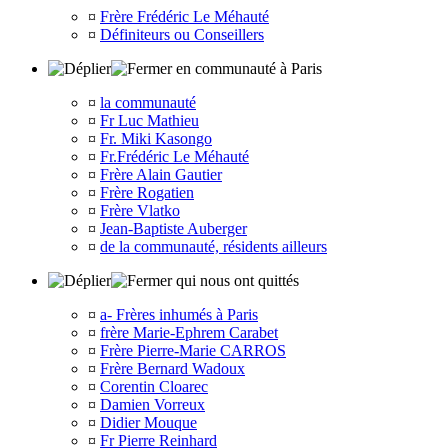
¤
Frère Frédéric Le Méhauté
¤
Définiteurs ou Conseillers
en communauté à Paris
¤
la communauté
¤
Fr Luc Mathieu
¤
Fr. Miki Kasongo
¤
Fr.Frédéric Le Méhauté
¤
Frère Alain Gautier
¤
Frère Rogatien
¤
Frère Vlatko
¤
Jean-Baptiste Auberger
¤
de la communauté, résidents ailleurs
qui nous ont quittés
¤
a- Frères inhumés à Paris
¤
frère Marie-Ephrem Carabet
¤
Frère Pierre-Marie CARROS
¤
Frère Bernard Wadoux
¤
Corentin Cloarec
¤
Damien Vorreux
¤
Didier Mouque
¤
Fr Pierre Reinhard