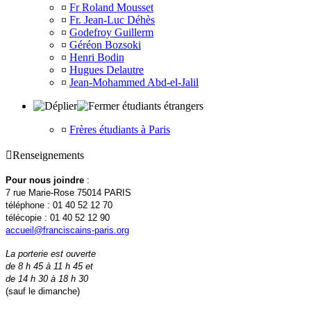
¤
Fr Roland Mousset
¤
Fr. Jean-Luc Déhès
¤
Godefroy Guillerm
¤
Géréon Bozsoki
¤
Henri Bodin
¤
Hugues Delautre
¤
Jean-Mohammed Abd-el-Jalil
étudiants étrangers
¤
Frères étudiants à Paris

Renseignements
Pour nous joindre
:
7 rue Marie-Rose 75014 PARIS
téléphone : 01 40 52 12 70
télécopie : 01 40 52 12 90
accueil@franciscains-paris.org
La porterie est ouverte
de 8 h 45 à 11 h 45 et
de 14 h 30 à 18 h 30
(sauf le dimanche)